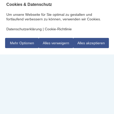
Cookies & Datenschutz
Um unsere Webseite für Sie optimal zu gestalten und
fortlaufend verbessern zu können, verwenden wir Cookies.
Datenschutzerklärung
|
Cookie-Richtlinie
Mehr Optionen
Alles verweigern
Alles akzeptieren
Die unangefochtenen Stars einer Reise in die
Antarktis sind die Pinguine. Doch auf einer
Expeditionskreuzfahrt zum weissen Kontinent
begegnen uns auch eine Vielzahl weitere Vögel,
Robben und Meeressäugetiere. Eine kleine
Auswahl der für diese Region charakteristischen