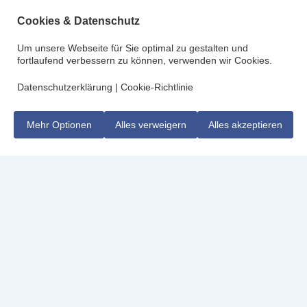
Cookies & Datenschutz
Um unsere Webseite für Sie optimal zu gestalten und
fortlaufend verbessern zu können, verwenden wir Cookies.
Datenschutzerklärung
|
Cookie-Richtlinie
Mehr Optionen
Alles verweigern
Alles akzeptieren
Polar-
Expeditionen mit
echter
Leidenschaft:
Abenteuer, Natur